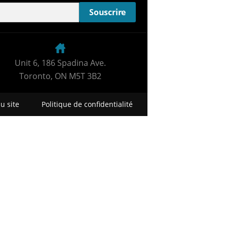
Unit 6, 186 Spadina Ave.
Toronto, ON M5T 3B2
u site
Politique de confidentialité