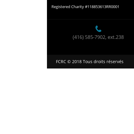
Registered Charity #118853613RR0001
(416) 585-7902
, ext.238
FCRC © 2018 Tous droits réservés