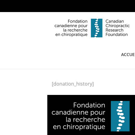
ACCUE
[donation_history]